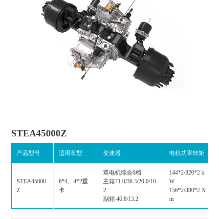
STEA45000Z
产品型号
适用车型
变速器
电机功率转矩
双电机综合6档
144*2/320*2 k
STEA45000
6*4、4*2重
主箱71.0/36.3/20.0/10.
W
Z
卡
2
156*2/380*2 N
副箱 46.8/13.2
m