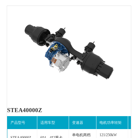
STEA40000Z
产品型号
适用车型
变速器
电机功率转矩
电
单电机两档
121/250kW
STEA40000Z
6*4、4*2重卡
100