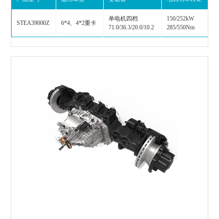
单电机四档
150/252kW
STEA39000Z
6*4、4*2重卡
9
71.0/36.3/20.0/10.2
285/550Nm