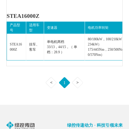
STEA16000Z
产品型
适用车
变速器
电机功率转矩
号
型
80/180kW，100/218kW，（
单电机两档
STEA16
挂车、
234kW）
33/13，44/15，（ 单
000Z
客车
175/445Nm，250/500Nm，
档：28.9 ）
0/570Nm）
<
1
>
绿控传递动力 · 科技引领未来