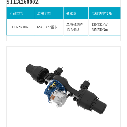
STEA26000Z
产品型号
适用车型
变速器
电机功率转矩
电
单电机两档
150/252kW
STEA26000Z
6*4、4*2重卡
900
13.2/46.8
285/550Nm